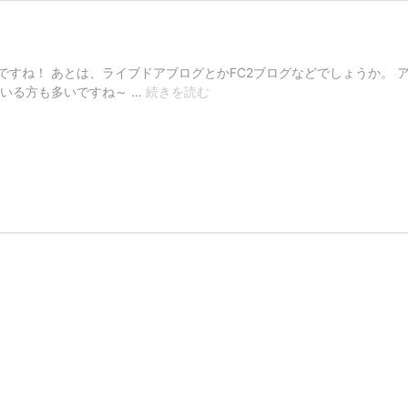
ですね！ あとは、ライブドアブログとかFC2ブログなどでしょうか。
無
いる方も多いですね～ …
続きを読む
料
ブ
ロ
グ
を
ビ
ジ
ネ
ス
に
使
う
と
い
う
こ