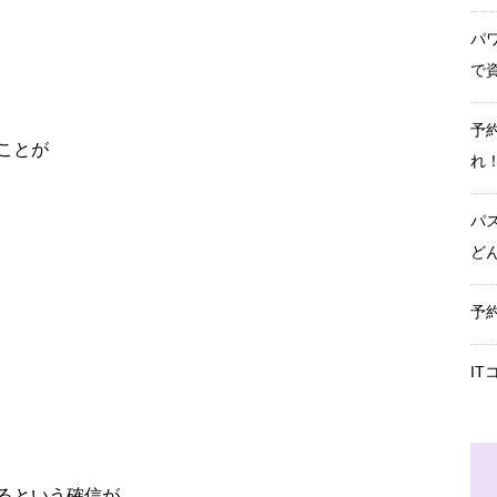
パ
で
予
ことが
れ
パ
ど
予
I
るという確信が