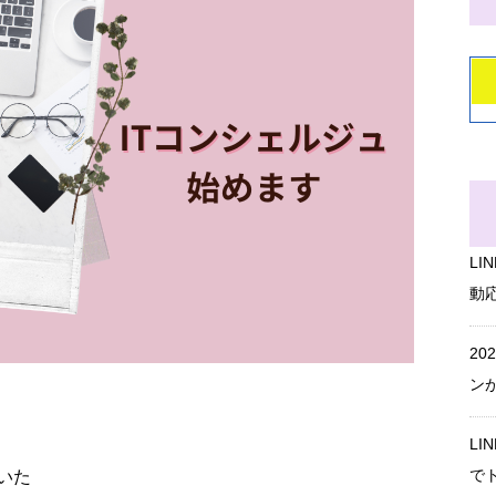
L
動
20
ン
L
で
いた