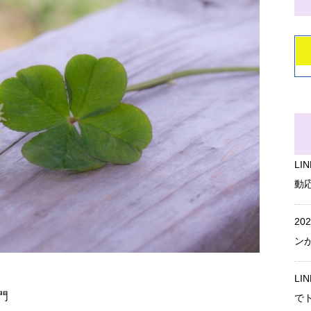
L
動
20
ン
L
門
で