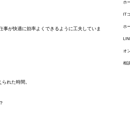
ホ
I
ホ
仕事が快適に効率よくできるように工夫していま
L
オ
相
えられた時間。
？