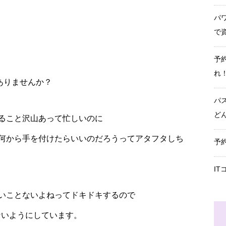
パ
で
予
れ
ありませんか？
パ
ど
ること沢山あって忙しいのに
何から手を付けたらいいのだろうってアタフタしち
予
I
いことないよねってドキドキするので
ないようにしています。