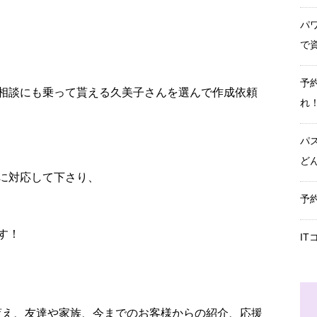
パ
で
予
相談にも乗って貰える久美子さんを選んで作成依頼
れ
パ
ど
に対応して下さり、
予
す！
I
て貰え、友達や家族、今までのお客様からの紹介、応援