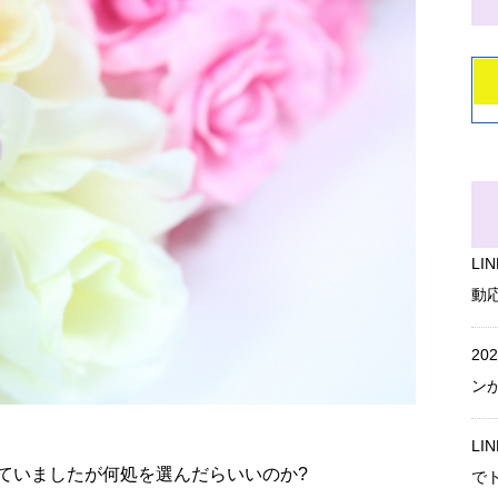
L
動
20
ン
L
ていましたが何処を選んだらいいのか?
で