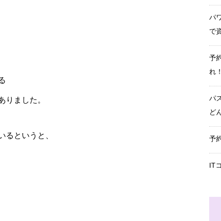
パ
で
予
れ
る
パ
ありました。
ど
いるというと、
予
I