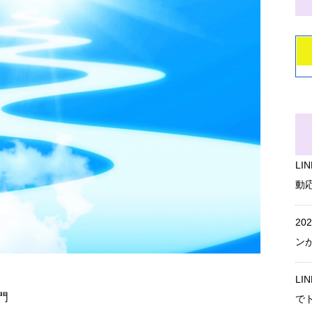
L
動
20
ン
L
門
で